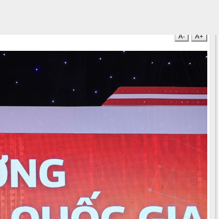
A-
A+