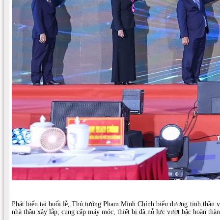
Phát biểu tại buổi lễ, Thủ tướng Phạm Minh Chính biểu dương tinh thần và
nhà thầu xây lắp, cung cấp máy móc, thiết bị đã nỗ lực vượt bậc hoàn thà