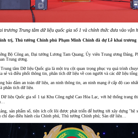
trương Trung tâm dữ liệu quốc gia số 1 và chính thức đưa vào vận hà
hính trị, Thủ tướng Chính phủ Phạm Minh Chính đã dự Lễ khai trương 
rưởng Bộ Công an, Đại tướng Lương Tam Quang; Ủy viên Trung ương Đảng, P
uan Trung ương.
ung tâm Dữ liệu Quốc gia là một trụ cột quan trọng phục vụ quá trình chuyển đ
ia sẻ và điều phối thông tin, phân tích dữ liệu về con người và các dữ liệu tổng
ng bảo đảm an toàn dữ liệu, an ninh thông tin, an ninh mạng ở cấp độ cao nhất; t
à phân tích dữ liệu.
Dữ liệu Quốc gia số 1 tại Khu Công nghệ Cao Hòa Lạc, với hệ thống trang thiế
ệu…
ảng, sản phẩm số, tiện ích cốt lõi được phát triển để hướng tới xây dựng "hệ si
vụ chỉ đạo điều hành của Chính phủ, Thủ tướng Chính phủ; Sàn dữ liệu…