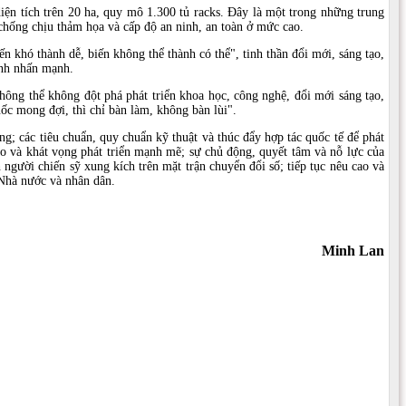
ện tích trên 20 ha, quy mô 1.300 tủ racks. Đây là một trong những trung
chống chịu thảm họa và cấp độ an ninh, an toàn ở mức cao.
ến khó thành dễ, biến không thể thành có thể", tinh thần đổi mới, sáng tạo,
ính nhấn mạnh.
ông thể không đột phá phát triển khoa học, công nghệ, đổi mới sáng tạo,
ốc mong đợi, thì chỉ bàn làm, không bàn lùi".
; các tiêu chuẩn, quy chuẩn kỹ thuật và thúc đẩy hợp tác quốc tế để phát
ạo và khát vọng phát triển mạnh mẽ; sự chủ động, quyết tâm và nỗ lực của
người chiến sỹ xung kích trên mặt trận chuyển đổi số; tiếp tục nêu cao và
 Nhà nước và nhân dân.
Minh Lan