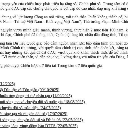
rọng yếu của chiến lược phát triển hạ tầng số, Chính phủ số. Trung tâm có di
ốc gia được cấp các chứng chỉ quốc tế với cấp độ cao nhất, đáp ứng khả năng 
i chung và lực lượng Công an nói riêng, với tinh thần "biến không thành có, bi
 Việt Nam - Trí tuệ Việt Nam - Khát vọng Việt Nam”, Thủ tướng Phạm Minh Ch
nguyên vươn mình giàu mạnh, thịnh vượng, thực hiện 2 mục tiêu 100 năm, kh
 chỉ đạo, Chính phủ đã thống nhất, Quốc hội ủng hộ, nhân dân đồng tình, Tổ qu
rung tâm Dữ liệu Quốc gia; bảo đảm nguồn nhân lực; bảo đảm kinh phí hoạt động
Minh Chính tin tưởng, với quyết tâm chính trị cao, tinh thần đoàn kết, sáng t
át huy những kết quả đã đạt được, vượt qua khó khăn, thách thức để trở thành 
 "Vì nước quên thân, vì dân phục vụ," xứng đáng với niềm tin yêu của Đảng,
phê duyệt Chiến lược dữ liệu tại Trung tâm dữ liệu quốc gia.
/12/2025)
Bộ Dân tộc và Tôn giáo (
09/10/2025)
huấn ứng dụng trí tuệ nhân tạo (
11/09/2025)
ới sáng tạo và chuyển đổi số quốc gia (
18/08/2025)
chuyển đổi số toàn diện (
24/07/2025)
i sáng tạo và chuyển đổi số (
17/07/2025)
 sáng tạo, chuyển đổi số và Đề án 06 (
22/05/2025)
các vùng lõm, vùng đồng bào DTTS (
22/05/2025)