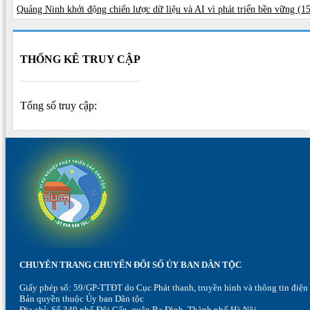
Quảng Ninh khởi động chiến lược dữ liệu và AI vì phát triển bền vững (
15
THỐNG KÊ TRUY CẬP
Tổng số truy cập:
CHUYÊN TRANG CHUYỂN ĐỔI SỐ ỦY BAN DÂN TỘC
Giấy phép số: 59/GP-TTĐT do Cục Phát thanh, truyền hình và thông tin điện
Bản quyền thuộc Ủy ban Dân tộc
Địa chỉ: Số 349 phố Đội Cấn, quận Ba Đình, Thành phố Hà Nội