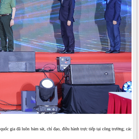
ốc gia đã luôn bám sát, chỉ đạo, điều hành trực tiếp tại công trường; các