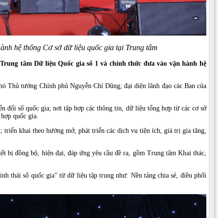
nh hệ thống Cơ sở dữ liệu quốc gia tại Trung tâm
Trung tâm Dữ liệu Quốc gia số 1 và chính thức đưa vào vận hành hệ
hó Thủ tướng Chính phủ Nguyễn Chí Dũng; đại diện lãnh đạo các Ban của
ổi số quốc gia; nơi tập hợp các thông tin, dữ liệu tổng hợp từ các cơ sở
 hợp quốc gia.
riển khai theo hướng mở, phát triển các dịch vụ tiện ích, giá trị gia tăng,
t bị đồng bộ, hiện đại, đáp ứng yêu cầu đề ra, gồm Trung tâm Khai thác,
nh thái số quốc gia" từ dữ liệu tập trung như: Nền tảng chia sẻ, điều phối