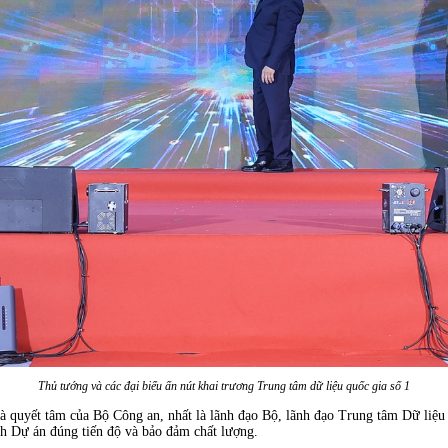
Thủ tướng và các đại biểu ấn nút khai trương Trung tâm dữ liệu quốc gia số 1
 quyết tâm của Bộ Công an, nhất là lãnh đạo Bộ, lãnh đạo Trung tâm Dữ liệu qu
nh Dự án đúng tiến độ và bảo đảm chất lượng.