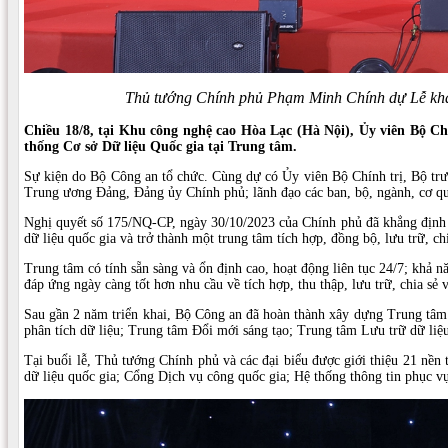
Thủ tướng Chính phủ Phạm Minh Chính dự Lễ khai 
Chiều 18/8, tại Khu công nghệ cao Hòa Lạc (Hà Nội), Ủy viên Bộ C
thống Cơ sở Dữ liệu Quốc gia tại Trung tâm.
Sự kiện do Bộ Công an tổ chức. Cùng dự có Ủy viên Bộ Chính trị, Bộ t
Trung ương Đảng, Đảng ủy Chính phủ; lãnh đạo các ban, bộ, ngành, cơ q
Nghị quyết số 175/NQ-CP, ngày 30/10/2023 của Chính phủ đã khẳng định Tr
dữ liệu quốc gia và trở thành một trung tâm tích hợp, đồng bộ, lưu trữ, ch
Trung tâm có tính sẵn sàng và ổn định cao, hoạt động liên tục 24/7; khả nă
đáp ứng ngày càng tốt hơn nhu cầu về tích hợp, thu thập, lưu trữ, chia sẻ v
Sau gần 2 năm triển khai, Bộ Công an đã hoàn thành xây dựng Trung tâm 
phân tích dữ liệu; Trung tâm Đổi mới sáng tạo; Trung tâm Lưu trữ dữ li
Tại buổi lễ, Thủ tướng Chính phủ và các đại biểu được giới thiệu 21 nền t
dữ liệu quốc gia; Cổng Dịch vụ công quốc gia; Hệ thống thông tin phục 