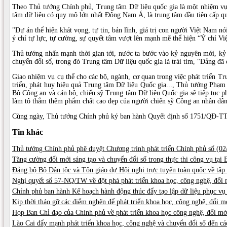
Theo Thủ tướng Chính phủ, Trung tâm Dữ liệu quốc gia là một nhiệm vụ t
tâm dữ liệu có quy mô lớn nhất Đông Nam Á, là trung tâm đầu tiên cấp qu
"Dự án thể hiện khát vọng, tự tin, bản lĩnh, giá trị con người Việt Nam nó
ý chí tự lực, tự cường, sự quyết tâm vượt lên mạnh mẽ thể hiện “Ý chí
Thủ tướng nhấn mạnh thời gian tới, nước ta bước vào kỷ nguyên mới, kỷ 
chuyển đổi số, trong đó Trung tâm Dữ liệu quốc gia là trái tim, "Đảng đã
Giao nhiệm vụ cụ thể cho các bộ, ngành, cơ quan trong việc phát triển T
triển, phát huy hiệu quả Trung tâm Dữ liệu Quốc gia..., Thủ tướng Phạm 
Bộ Công an và cán bộ, chiến sỹ Trung tâm Dữ liệu Quốc gia sẽ tiếp tục ph
làm tô thắm thêm phẩm chất cao đẹp của người chiến sỹ Công an nhân dân
Cùng ngày, Thủ tướng Chính phủ ký ban hành Quyết định số 1751/QĐ-TTg 
Tin khác
Thủ tướng Chính phủ phê duyệt Chương trình phát triển Chính phủ số (
02
Tăng cường đổi mới sáng tạo và chuyển đổi số trong thực thi công vụ tại 
Đảng bộ Bộ Dân tộc và Tôn giáo dự Hội nghị trực tuyến toàn quốc về tập 
Nghị quyết số 57-NQ/TW về đột phá phát triển khoa học, công nghệ, đổi m
Chính phủ ban hành Kế hoạch hành động thúc đẩy tạo lập dữ liệu phục vụ 
Kịp thời tháo gỡ các điểm nghẽn để phát triển khoa học, công nghệ, đổi mớ
Họp Ban Chỉ đạo của Chính phủ về phát triển khoa học công nghệ, đổi mới
Lào Cai đẩy mạnh phát triển khoa học, công nghệ và chuyển đổi số đến 