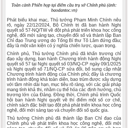
Toàn cảnh Phiên họp tại điểm cầu trụ sở Chính phủ (ảnh:
baodantoc.vn)
Phát biểu khai mạc, Thủ tướng Phạm Minh Chính nêu
rõ, ngày 22/12/2024, Bộ Chính trị đã ban hành Nghị
quyết số 57-NQ/TW về đột phá phát triển khoa học công
nghệ, đổi mới sáng tạo, chuyển đổi số và thành lập Ban
Chỉ đạo Trung ương do Tổng Bí thư Tô Lâm đứng đầu;
đây là một văn kiện có ý nghĩa chiến lược, quan trọng.
Chính phủ, Thủ tướng Chính phủ đã khẩn trương chỉ
đạo xây dựng, ban hành Chương trình hành động Nghị
quyết số 57 tại Nghị quyết số 03/NQ-CP ngày 09/1/2025
và Nghị quyết số 71/NQ-CP sửa đổi, bổ sung cập nhật
Chương trình hành động của Chính phủ; đây là chương
trình hành động khá toàn diện, bao trùm được xây dựng
với tầm nhìn dài hạn, mục tiêu rõ ràng, với các giải pháp
mang tính khả thi, nhằm cụ thể hóa các định hướng, chủ
trương lớn của Đảng. Đồng thời, Chính phủ trình Quốc
hội ban hành Nghị quyết về thí điểm một số cơ chế,
chính sách đặc biệt tạo đột phá phát triển khoa học công
nghệ, đổi mới sáng tạo và chuyển đổi số quốc gia.
Thủ tướng Chính phủ đã thành lập Ban Chỉ đạo của
Chính phủ về phát triển khoa học công nghệ, đổi mới