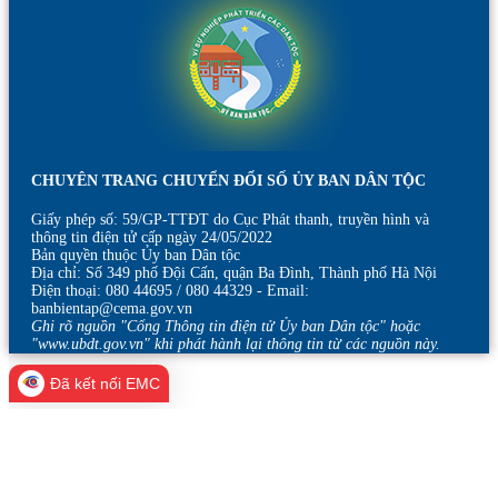
CHUYÊN TRANG CHUYỂN ĐỔI SỐ ỦY BAN DÂN TỘC
Giấy phép số: 59/GP-TTĐT do Cục Phát thanh, truyền hình và
thông tin điện tử cấp ngày 24/05/2022
Bản quyền thuộc Ủy ban Dân tộc
Địa chỉ: Số 349 phố Đội Cấn, quận Ba Đình, Thành phố Hà Nội
Điện thoại: 080 44695 / 080 44329 - Email:
banbientap@cema.gov.vn
Ghi rõ nguồn "Cổng Thông tin điện tử Ủy ban Dân tộc" hoặc
"www.ubdt.gov.vn" khi phát hành lại thông tin từ các nguồn này.
Đã kết nối EMC