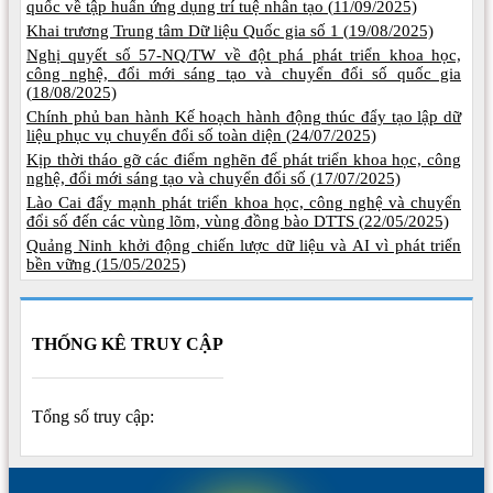
quốc về tập huấn ứng dụng trí tuệ nhân tạo (
11/09/2025)
Khai trương Trung tâm Dữ liệu Quốc gia số 1 (
19/08/2025)
Nghị quyết số 57-NQ/TW về đột phá phát triển khoa học,
công nghệ, đổi mới sáng tạo và chuyển đổi số quốc gia
(
18/08/2025)
Chính phủ ban hành Kế hoạch hành động thúc đẩy tạo lập dữ
liệu phục vụ chuyển đổi số toàn diện (
24/07/2025)
Kịp thời tháo gỡ các điểm nghẽn để phát triển khoa học, công
nghệ, đổi mới sáng tạo và chuyển đổi số (
17/07/2025)
Lào Cai đẩy mạnh phát triển khoa học, công nghệ và chuyển
đổi số đến các vùng lõm, vùng đồng bào DTTS (
22/05/2025)
Quảng Ninh khởi động chiến lược dữ liệu và AI vì phát triển
bền vững (
15/05/2025)
THỐNG KÊ TRUY CẬP
Tổng số truy cập: