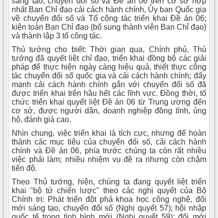
sáng tạo, chuyển đổi số và Đề án 06 trên cơ sở hợp
nhất Ban Chỉ đạo cải cách hành chính, Ủy ban Quốc gia
về chuyển đổi số và Tổ công tác triển khai Đề án 06;
kiện toàn Ban Chỉ đạo (bổ sung thành viên Ban Chỉ đạo)
và thành lập 3 tổ công tác.
Thủ tướng cho biết: Thời gian qua, Chính phủ, Thủ
tướng đã quyết liệt chỉ đạo, triển khai đồng bộ các giải
pháp để thực hiện ngày càng hiệu quả, thiết thực công
tác chuyển đổi số quốc gia và cải cách hành chính; đẩy
mạnh cải cách hành chính gắn với chuyển đổi số đã
được triển khai trên hầu hết các lĩnh vực. Đồng thời, tổ
chức triển khai quyết liệt Đề án 06 từ Trung ương đến
cơ sở, được người dân, doanh nghiệp đồng tình, ủng
hộ, đánh giá cao.
Nhìn chung, việc triển khai là tích cực, nhưng để hoàn
thành các mục tiêu của chuyển đổi số, cải cách hành
chính và Đề án 06, phía trước chúng ta còn rất nhiều
việc phải làm; nhiều nhiệm vụ đề ra nhưng còn chậm
tiến độ.
Theo Thủ tướng, hiện, chúng ta đang quyết liệt triển
khai "bộ tứ chiến lược" theo các nghị quyết của Bộ
Chính trị: Phát triển đột phá khoa học công nghệ, đổi
mới sáng tạo, chuyển đổi số (Nghị quyết 57); hội nhập
quốc tế trong tình hình mới (Nghị quyết 59); đổi mới