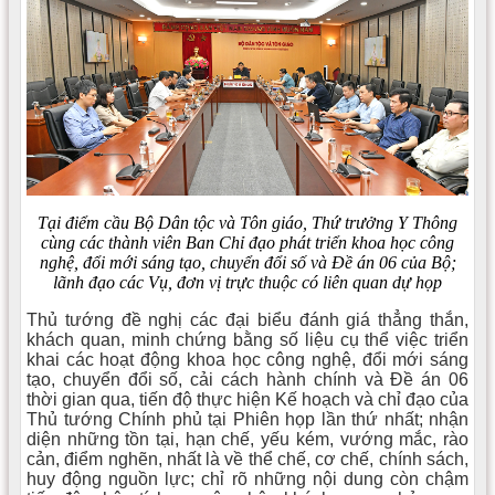
Tại điểm cầu Bộ Dân tộc và Tôn giáo, Thứ trưởng Y Thông
cùng các thành viên Ban Chỉ đạo phát triển khoa học công
nghệ, đổi mới sáng tạo, chuyển đổi số và Đề án 06 của Bộ;
lãnh đạo các Vụ, đơn vị trực thuộc có liên quan dự họp
Thủ tướng đề nghị các đại biểu đánh giá thẳng thắn,
khách quan, minh chứng bằng số liệu cụ thể việc triển
khai các hoạt động khoa học công nghệ, đổi mới sáng
tạo, chuyển đổi số, cải cách hành chính và Đề án 06
thời gian qua, tiến độ thực hiện Kế hoạch và chỉ đạo của
Thủ tướng Chính phủ tại Phiên họp lần thứ nhất; nhận
diện những tồn tại, hạn chế, yếu kém, vướng mắc, rào
cản, điểm nghẽn, nhất là về thể chế, cơ chế, chính sách,
huy động nguồn lực; chỉ rõ những nội dung còn chậm