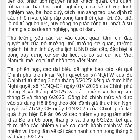
tiến độ, phân tích nguyên nhân khách quan, chủ quan,
rút ra các bài học kinh nghiệm; chia sẻ những kinh
nghiệm hay, bài học quý, cách làm sáng tạo; xác định rõ
các nhiệm vụ, giải pháp trọng tâm thời gian tới, đặc biệt
là bố trí nguồn lực, huy động hợp tác công tư, nhất là sự
tham gia của doanh nghiệp, người dân.
Thủ tướng yêu cầu sự vào cuộc, quan tâm, chỉ đạo
quyết liệt của bộ trưởng, thủ trưởng cơ quan, trưởng
ngành, bí thư tỉnh ủy, chủ tịch UBND các cấp, đặc biệt là
trong xây dựng cơ sở dữ liệu, có cơ sở dữ liệu Việt
Nam thì mới có trí tuệ nhân tạo Việt Nam.
Tại phiên họp, các đại biểu đã nghe báo cáo kết quả
Chính phủ triển khai Nghị quyết số 57-NQ/TW của Bộ
Chính trị từ tháng 3 đến tháng 5/2025; kết quả thực hiện
Nghị quyết số 71/NQ-CP ngày 01/4/2025 của Chính phủ
tháng 3 và tháng 4/2025 và các nhiệm vụ trọng tâm
tháng 5 và tháng 6/2025; Công bố chính thức và đưa
vào sử dụng Hệ thống theo dõi, đánh giá thực hiện Nghị
quyết số 71/NQ-CP ngày 01/4/2025 của Chính phủ; kết
quả thực hiện Đề án 06 và các nhiệm vụ trọng tâm triển
khai Đề án 06 trong tháng 5 và tháng 6/2025; kết quả
thực hiện các nhiệm vụ về cải cách hành chính và các
nhiệm vụ trọng tâm về cải cách hành chính trong tháng 5
và tháng 6/2025.