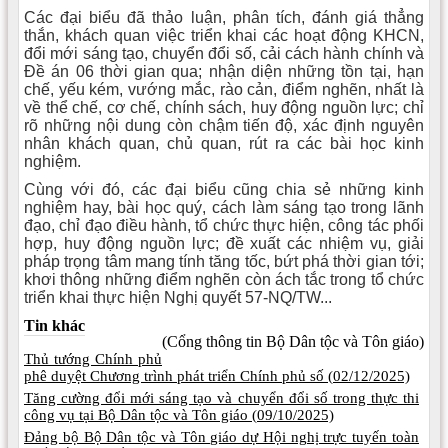
Các đại biểu đã thảo luận, phân tích, đánh giá thẳng
thắn, khách quan việc triển khai các hoạt động KHCN,
đổi mới sáng tạo, chuyển đổi số, cải cách hành chính và
Đề án 06 thời gian qua; nhận diện những tồn tại, hạn
chế, yếu kém, vướng mắc, rào cản, điểm nghẽn, nhất là
về thể chế, cơ chế, chính sách, huy động nguồn lực; chỉ
rõ những nội dung còn chậm tiến độ, xác định nguyên
nhân khách quan, chủ quan, rút ra các bài học kinh
nghiệm.
Cùng với đó, các đại biểu cũng chia sẻ những kinh
nghiệm hay, bài học quý, cách làm sáng tạo trong lãnh
đạo, chỉ đạo điều hành, tổ chức thực hiện, công tác phối
hợp, huy động nguồn lực; đề xuất các nhiệm vụ, giải
pháp trọng tâm mang tính tăng tốc, bứt phá thời gian tới;
khơi thông những điểm nghẽn còn ách tắc trong tổ chức
triển khai thực hiện Nghị quyết 57-NQ/TW...
Tin khác
(Cổng thông tin Bộ Dân tộc và Tôn giáo)
Thủ tướng Chính phủ
phê duyệt Chương trình phát triển Chính phủ số (
02/12/2025)
Tăng cường đổi mới sáng tạo và chuyển đổi số trong thực thi
công vụ tại Bộ Dân tộc và Tôn giáo (
09/10/2025)
Đảng bộ Bộ Dân tộc và Tôn giáo dự Hội nghị trực tuyến toàn